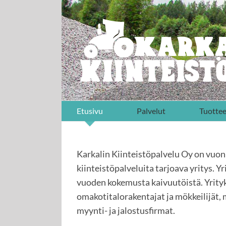
Skip
to
content
Etusivu
Palvelut
Tuottee
Karkalin Kiinteistöpalvelu Oy on vuo
kiinteistöpalveluita tarjoava yritys. Y
vuoden kokemusta kaivuutöistä. Yrityks
omakotitalorakentajat ja mökkeilijät,
myynti- ja jalostusfirmat.