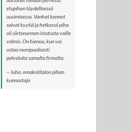
auttanut meidän perhettä
etupihan täydellisessä
uusimisessa. Vanhat kannot
saivat kyytiä ja hetkessä piha
oli siirtonurmen istutusta vaille
valmis. On hienoa, kun voi
ostaa monipuolisesti
palveluita samalta firmalta.
− Juha, omakotitalon pihan
kunnostaja