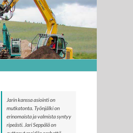
Jarin kanssa asiointi on
mutkatonta. Työnjälki on
erinomaista ja valmista syntyy
ripeästi. Jari Seppälä on