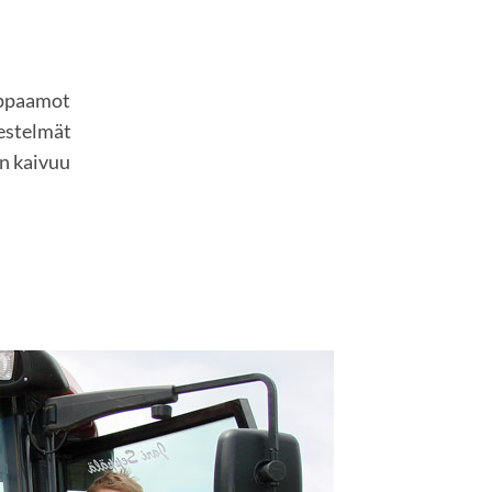
mppaamot
jestelmät
n kaivuu
s