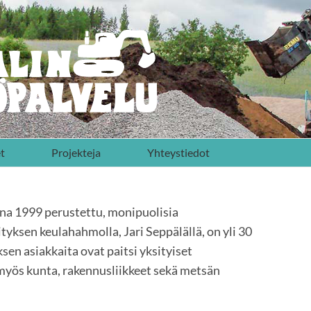
t
Projekteja
Yhteystiedot
nna 1999 perustettu, monipuolisia
rityksen keulahahmolla, Jari Seppälällä, on yli 30
en asiakkaita ovat paitsi yksityiset
 myös kunta, rakennusliikkeet sekä metsän