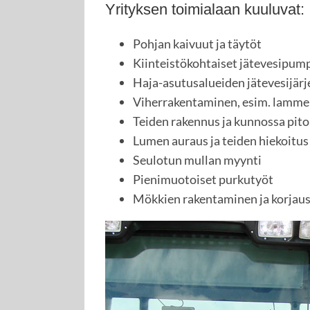
Yrityksen toimialaan kuuluvat:
Pohjan kaivuut ja täytöt
Kiinteistökohtaiset jätevesipu
Haja-asutusalueiden jätevesijär
Viherrakentaminen, esim. lamme
Teiden rakennus ja kunnossa pito
Lumen auraus ja teiden hiekoitus
Seulotun mullan myynti
Pienimuotoiset purkutyöt
Mökkien rakentaminen ja korjau